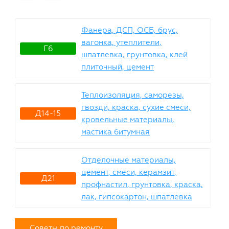
Фанера, ДСП, ОСБ, брус,
вагонка, утеплители,
Г6
шпатлевка, грунтовка, клей
плиточный, цемент
Теплоизоляция, саморезы,
гвозди, краска, сухие смеси,
Д14-15
кровельные материалы,
мастика битумная
Отделочные материалы,
цемент, смеси, керамзит,
Д21
профнастил, грунтовка, краска,
лак, гипсокартон, шпатлевка
Советы по ремонту