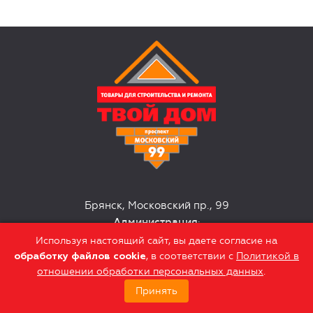
Брянск, Московский пр., 99
Администрация
:
+7 (4832) 63-10-51
Используя настоящий сайт, вы даете согласие на
, в соответствии с
Политикой в
обработку файлов сookie
Поддержка сайта
отношении обработки персональных данных
.
BUSINESS
SOLUTION
Принять